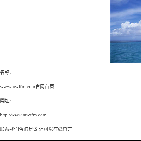
名称:
www.mwffm.com官网首页
网址:
http://www.mwffm.com
联系我们咨询建议 还可以
在线留言