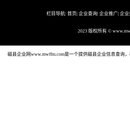
栏目导航:
首页
|
企业查询
|
企业推广
|
企业
2023 版权所有 © www.
磁县企业网www.mwffm.com是一个提供磁县企业信